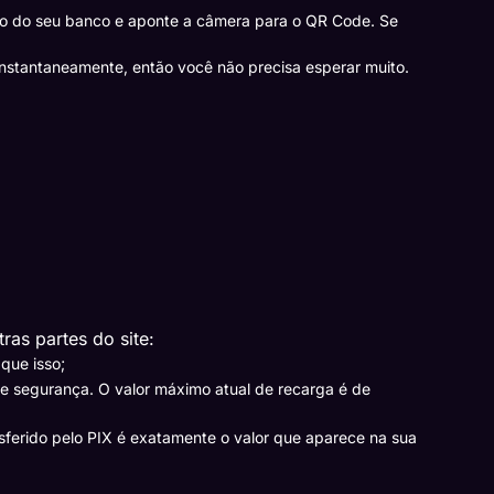
tivo do seu banco e aponte a câmera para o QR Code. Se
instantaneamente, então você não precisa esperar muito.
ras partes do site:
que isso;
e segurança. O valor máximo atual de recarga é de
nsferido pelo PIX é exatamente o valor que aparece na sua