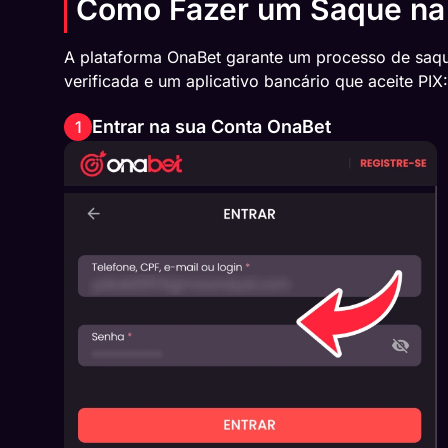
Como Fazer um Saque na
A plataforma OnaBet garante um processo de saque 
verificada e um aplicativo bancário que aceite PIX:
Entrar na sua Conta OnaBet
1