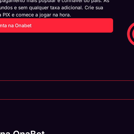
pagamento mais popular e confiável do país. As
undos e sem qualquer taxa adicional. Crie sua
a PIX e comece a jogar na hora.
onta na Onabet
 na OnaBet