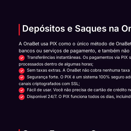
Depósitos e Saques na On
A OnaBet usa PIX como o único método de OnaBet p
bancos ou serviços de pagamento, e também não p
Transferências instantâneas. Os pagamentos via PIX
processados dentro de algumas horas;
Sem taxas extras. A OnaBet não cobra nenhuma taxa 
Segurança forte. O PIX é um sistema 100% seguro admi
canais criptografados com SSL;
Fácil de usar. Você não precisa de cartão de crédito 
Disponível 24/7. O PIX funciona todos os dias, inclui