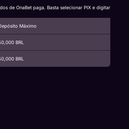
dos de OnaBet paga. Basta selecionar PIX e digitar
Depósito Máximo
50,000 BRL
50,000 BRL