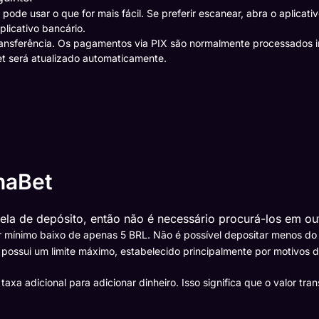
ode usar o que for mais fácil. Se preferir escanear, abra o aplica
plicativo bancário.
transferência. Os pagamentos via PIX são normalmente processados 
t será atualizado automaticamente.
naBet
ela de depósito, então não é necessário procurá-los em out
r mínimo baixo de apenas 5 BRL. Não é possível depositar menos do 
possui um limite máximo, estabelecido principalmente por motivos d
xa adicional para adicionar dinheiro. Isso significa que o valor tra