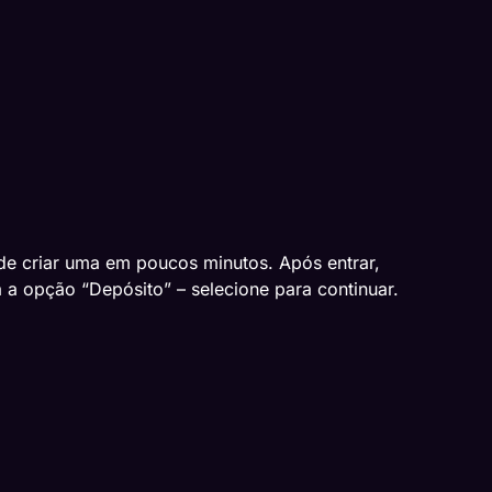
ode criar uma em poucos minutos. Após entrar,
 a opção “Depósito” – selecione para continuar.