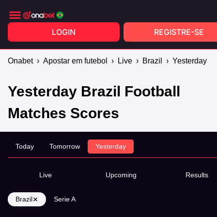
LOGIN
REGISTRE-SE
Onabet
›
Apostar em futebol
›
Live
›
Brazil
›
Yesterday
Yesterday Brazil Football
Matches Scores
Today
Tomorrow
Yesterday
Live
Upcoming
Results
Brazil
Serie A