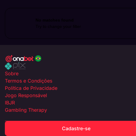
No matches found
Try to change your filter
Sobre
Termos e Condições
Política de Privacidade
Jogo Responsável
IBJR
Gambling Therapy
Cadastre-se